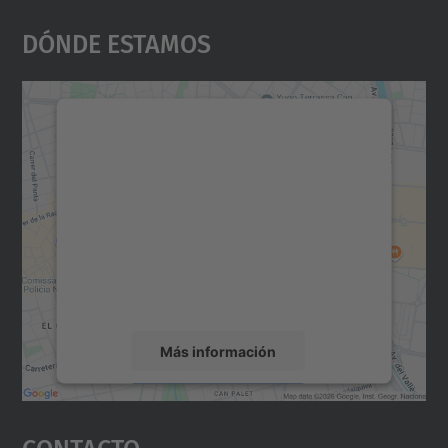
Dónde Estamos
Necesitamos su consentimiento
para cargar el servicio Google
Maps.
Utilizamos un servicio de terceros para
incrustar contenido de mapas que puede
recopilar datos sobre su actividad. Le
rogamos que revise los detalles y acepte el
servicio para ver este mapa.
Más información
Aceptar
Contacto
powered by
Usercentrics Consent