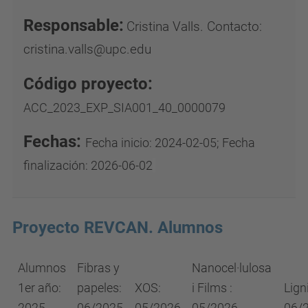
Responsable:
Cristina Valls. Contacto:
cristina.valls@upc.edu
Código proyecto:
ACC_2023_EXP_SIA001_40_0000079
Fechas:
Fecha inicio:
2024-02-05;
Fecha
finalización:
2026-06-02
Proyecto REVCAN. Alumnos
Alumnos
Fibras y
Nanocel·lulosa
1er año:
papeles:
XOS:
i Films :
Lign
2025
06/2025
05/2026
05/2026
06/