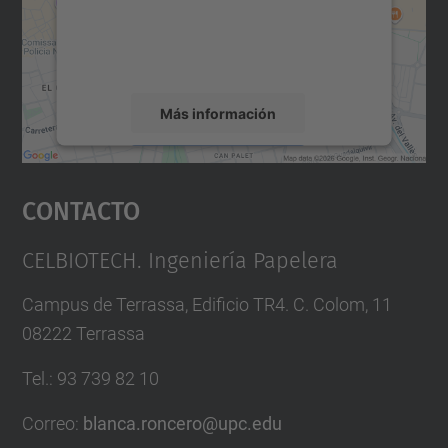
r
r
r
r
recopilar datos sobre su actividad. Le
m
m
m
m
rogamos que revise los detalles y acepte el
servicio para ver este mapa.
Más información
Aceptar
Contacto
powered by
Usercentrics Consent
Management Platform
CELBIOTECH. Ingeniería Papelera
Campus de Terrassa, Edificio TR4. C. Colom, 11
08222 Terrassa
Tel.
:
93 739 82 10
Correo
:
blanca.roncero@upc.edu